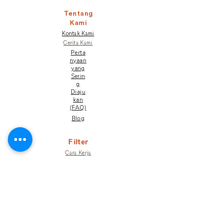
Tentang
Kami
Kontak Kami
Cerita Kami
Perta
nyaan
yang
Serin
g
Diaju
kan
(FAQ)
Blog
Filter
Cara Kerja
Hasil Laboratorium
Jaminan
Toko
Terlibat
Terra Untuk Bisnis