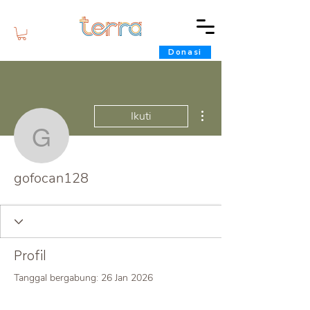
Donasi
Tindakan Lainnya
Ikuti
gofocan128
gofocan128
Profil
Tanggal bergabung: 26 Jan 2026