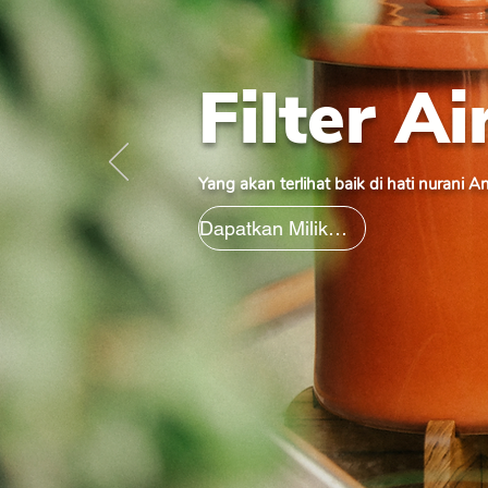
Filter A
Yang akan terlihat baik di hati nurani 
Dapatkan Milikmu Hari Ini