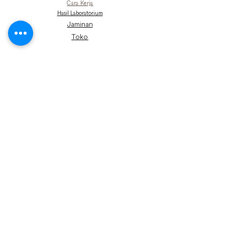
Cara Kerja
Hasil Laboratorium
Jaminan
Toko
Terlibat
Terra Untuk Bisnis
Dampak Terra
Kenapa Air?
Donasi
© 2025 oleh Terra Water