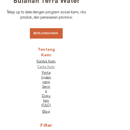
Bulanan Terra Water
Tetap up to date dengan program sosial kami, rilis
produk, dan penawaran promosi
BERLANGGANAN
Tentang
Kami
Kontak Kami
Cerita Kami
Perta
nyaan
yang
Serin
g
Diaju
kan
(FAQ)
Blog
Filter