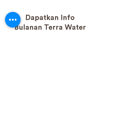
Dapatkan Info
Bulanan Terra Water
Tetap up to date dengan program sosial kami, rilis
produk, dan penawaran promosi
BERLANGGANAN
Tentang
Kami
Kontak Kami
Cerita Kami
Perta
nyaan
yang
Serin
g
Diaju
kan
(FAQ)