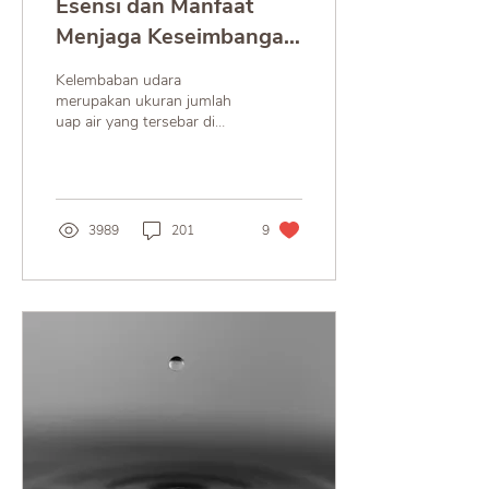
Esensi dan Manfaat
Menjaga Keseimbangan
Kelembaban Udara
Kelembaban udara
Ruangan
merupakan ukuran jumlah
uap air yang tersebar di
udara. Kadar uap air yang
terlalu lembab atau terlalu
kering masing masing
3989
201
9