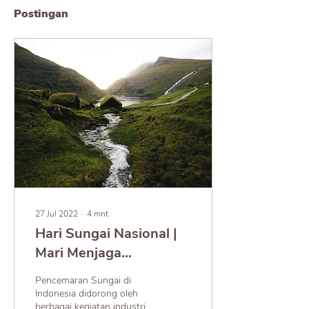
Postingan
27 Jul 2022
∙
4
mnt
Hari Sungai Nasional |
Mari Menjaga
Kelestarian Mata Air
Pencemaran Sungai di
Sungai
Indonesia didorong oleh
berbagai kegiatan industri