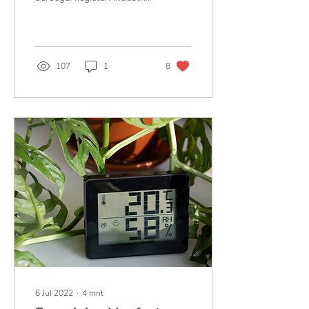
dan juga kurangnya
pengolahan limbah rumaht
tangga yang bermuara...
107
1
8
6 Jul 2022
∙
4
mnt