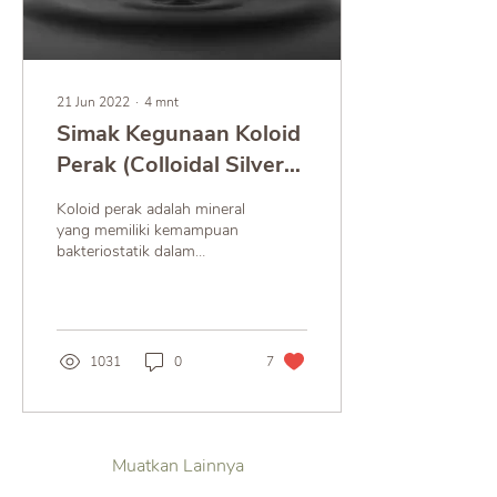
21 Jun 2022
∙
4
mnt
Simak Kegunaan Koloid
Perak (Colloidal Silver)
dalam Saringan Air
Koloid perak adalah mineral
yang memiliki kemampuan
bakteriostatik dalam
menghambat replikasi
bakteri. Bahan ini sering
digunakan sebagai..
1031
0
7
Muatkan Lainnya