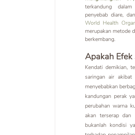
terkandung dalam 
penyebab diare, da
World Health Orga
merupakan metode de
berkembang.
Apakah Efek 
Kendati demikian, t
saringan air akibat
menyebabkan berbaga
kandungan perak yan
perubahan warna kul
akan terserap dan m
bukanlah kondisi y
terhadap penampilan.