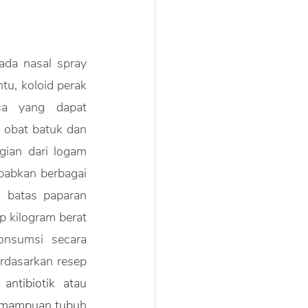
ada nasal spray 
ntu, koloid perak 
a yang dapat 
menyebabkan sinusitis. Di sisi lain, colloidal silver juga dapat ditemukan pada obat batuk dan 
gian dari logam 
babkan berbagai 
 batas paparan 
p kilogram berat 
nsumsi secara 
rdasarkan resep 
tibiotik atau 
kemampuan tubuh 