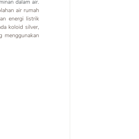
tanah liat juga memiliki pori-pori mikroskopis untuk menjebak berbagai kontaminan dalam air. 
ahan air rumah 
 energi listrik 
 koloid silver, 
ng menggunakan 