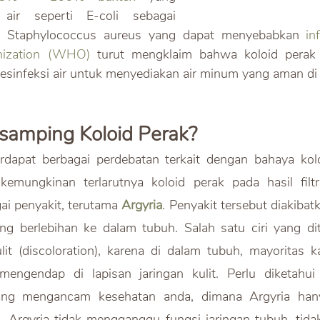
air seperti E-coli sebagai 
n Staphylococcus aureus yang dapat menyebabkan 
in
nization (WHO)
 turut mengklaim bahwa koloid perak da
sinfeksi air untuk menyediakan air minum yang aman di 
samping Koloid Perak? 
erdapat berbagai perdebatan terkait dengan bahaya kolo
 kemungkinan terlarutnya koloid perak pada hasil filtr
i penyakit, terutama 
Argyria
. Penyakit tersebut diakibat
g berlebihan ke dalam tubuh. Salah satu ciri yang ditu
it (discoloration), karena di dalam tubuh, mayoritas k
engendap di lapisan jaringan kulit. Perlu diketahui
ang mengancam kesehatan anda, dimana Argyria hany
 Argyria tidak mengganggu fungsi jaringan tubuh, tidak