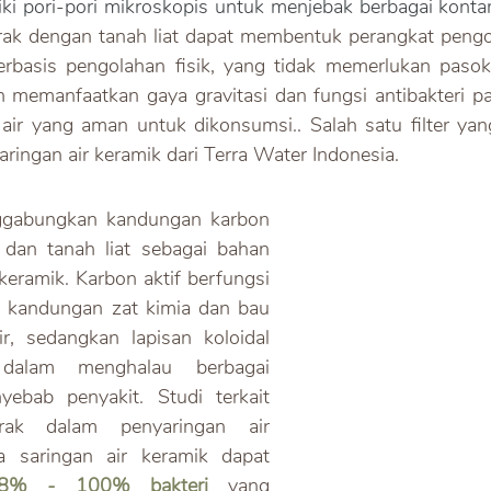
rak dengan tanah liat dapat membentuk perangkat pengol
rbasis pengolahan fisik, yang tidak memerlukan pasokan
n memanfaatkan gaya gravitasi dan fungsi antibakteri pada
air yang aman untuk dikonsumsi.. Salah satu filter ya
saringan air keramik dari Terra Water Indonesia.
nggabungkan kandungan karbon 
er dan tanah liat sebagai bahan 
keramik. Karbon aktif berfungsi 
 kandungan zat kimia dan bau 
r, sedangkan lapisan koloidal 
dalam menghalau berbagai 
ebab penyakit. Studi terkait 
rak dalam penyaringan air 
membuktikan bahwa saringan air keramik dapat 
7,8% - 100% bakteri
 yang 