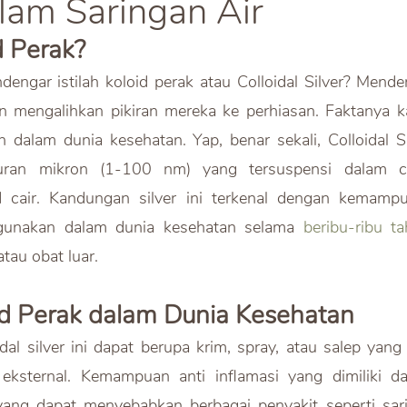
alam Saringan Air
d Perak?
ngar istilah koloid perak atau Colloidal Silver? Menden
n mengalihkan pikiran mereka ke perhiasan. Faktanya k
 dalam dunia kesehatan. Yap, benar sekali, Colloidal S
uran mikron (1-100 nm) yang tersuspensi dalam cai
cair. Kandungan silver ini terkenal dengan kemampuan
gunakan dalam dunia kesehatan selama 
beribu-ribu t
tau obat luar.  
oid Perak dalam Dunia Kesehatan
dal silver ini dapat berupa krim, spray, atau salep yang
eksternal. Kemampuan anti inflamasi yang dimiliki 
ang dapat menyebabkan berbagai penyakit seperti saria