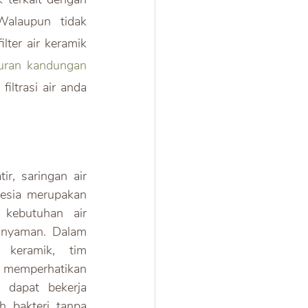
Walaupun tidak 
ter air keramik 
uran kandungan 
iltrasi air anda 
r, saringan air 
esia merupakan 
ebutuhan air 
nyaman. Dalam 
keramik, tim 
mperhatikan 
 dapat bekerja 
 bakteri tanpa 