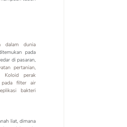
a dalam dunia 
koloid perak umum ditemukan pada 
edar di pasaran, 
tan pertanian, 
. Koloid perak 
pada filter air 
ikasi bakteri 
anah liat, dimana 