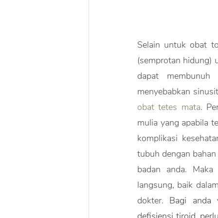
Selain untuk obat t
(semprotan hidung) u
dapat membunuh i
obat tetes mata
. Pe
mulia yang apabila t
komplikasi kesehata
tubuh dengan bahan ko
badan anda. Maka d
langsung, baik dalam
dokter. 
Bagi anda 
defisiensi tiroid, p