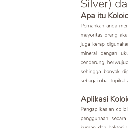
Silver) d
Apa itu Koloi
Pernahkah anda mende
mayoritas orang aka
juga kerap digunakan
mineral dengan uk
cenderung berwujud 
sehingga banyak di
sebagai obat topikal a
Aplikasi Kol
Pengaplikasian colloi
penggunaan secara 
kuman dan bakteri y