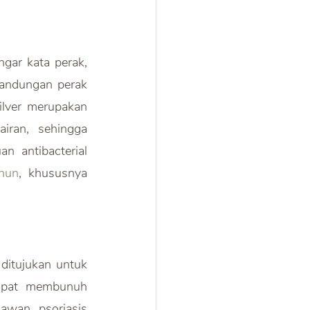
gar kata perak, 
andungan perak 
ilver merupakan 
ran, sehingga 
 antibacterial 
ahun
, khususnya 
 ditujukan untuk 
dapat membunuh 
wan, psoriasis 