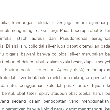
opikal, kandungan koloidal silver juga umum dijumpai p
ntuk mengurangi reaksi alergi. Pada beberapa 
obat
 terte
nfeksi staph aureus dan Pseudomonas aeruginos
rlu digaris bawahi bahwa colloidal silver merupakan ba
ertimbun di dalam tubuh dalam skala besar, dapat menye
n. 
Environmental Protection Agency (EPA)
 menetapkan
loidal silver tidak boleh melebihi 5 mikrogram per setia
ari itu, penggunaan koloidal perak untuk tujuan ko
 bentuk obat tetes, spray ataupun obat topikal harus be
yang sedang dalam pengobatan yang menggunakan an
erlu diperhatikan bahwa koloid perak dapat mengganggu 