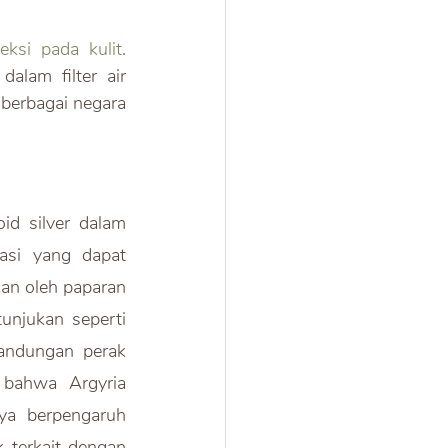
feksi pada kulit
. 
lam filter air 
berbagai negara 
id silver dalam 
asi yang dapat 
kan oleh paparan 
njukan seperti 
andungan perak 
 bahwa Argyria 
a berpengaruh 
 terkait dengan 