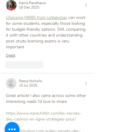
Naina Randhawa
16 Des 2025
Choosing MBBS from Uzbekistan
 can work 
for some students, especially those looking 
for budget-friendly options. Still, comparing 
it with other countries and understanding 
post-study licensing exams is very 
important.
Diedit
Suka
Balas
Reece Nicholls
15 Jul 2025
Great article! I also came across some other 
interesting reads I'd love to share:
https://www.karachifish.com/les-secrets-
des-casinos-en-ligne-strategies-pour/
https://tintuition.com.au/les-secrets-des-