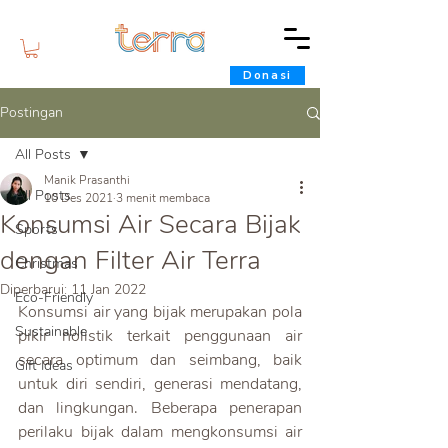
Donasi
Postingan
All Posts
Manik Prasanthi
All Posts
10 Des 2021
3 menit membaca
Konsumsi Air Secara Bijak
Sports
dengan Filter Air Terra
Christmas
Diperbarui:
11 Jan 2022
Eco-Friendly
Konsumsi air yang bijak merupakan pola 
Sustainable
pikir holistik terkait penggunaan air 
secara optimum dan seimbang, baik 
Gift Ideas
untuk diri sendiri, generasi mendatang, 
dan lingkungan. Beberapa penerapan 
perilaku bijak dalam mengkonsumsi air 