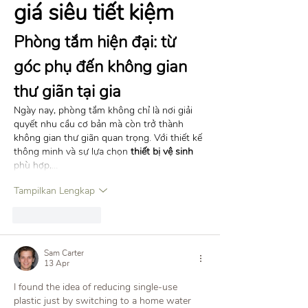
giá siêu tiết kiệm
Phòng tắm hiện đại: từ 
góc phụ đến không gian 
thư giãn tại gia
Ngày nay, phòng tắm không chỉ là nơi giải 
quyết nhu cầu cơ bản mà còn trở thành 
không gian thư giãn quan trọng. Với thiết kế 
thông minh và sự lựa chọn 
thiết bị vệ sinh
phù hợp,…
Tampilkan Lengkap
Suka
Balas
Sam Carter
13 Apr
I found the idea of reducing single-use 
plastic just by switching to a home water 